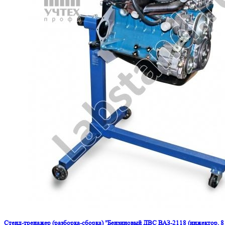
Стенд-тренажер (разборка-сборка) "Бензиновый ДВС ВАЗ-2118 (инжектор, 8 