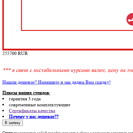
255700
RUR
*** в связи с нестабильными курсами валют, цену на тов
Нашли дешевле? Напишите и мы дадим Вам скидку!
Плюсы наших стендов:
гарантия 3 года
современные комплектующие
Сертификаты качества
Почему у нас дешевле??
Стенд
представляет собой коробку передач в сборе с разрезами основных уз