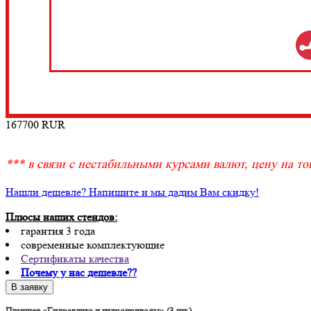
167700
RUR
*** в связи с нестабильными курсами валют, цену на тов
Нашли дешевле? Напишите и мы дадим Вам скидку!
Плюсы наших стендов:
гарантия 3 года
современные комплектующие
Сертификаты качества
Почему у нас дешевле??
Планшет «Гидравлика и гидроприводы» (3 шт.)