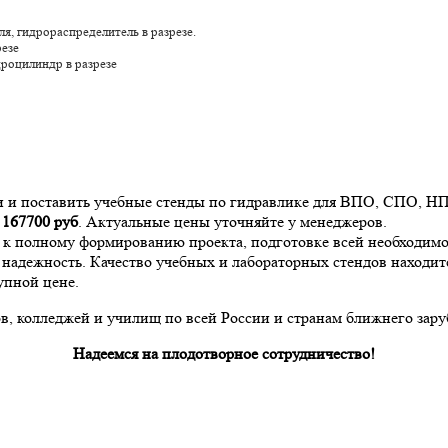
еля, гидрораспределитель в разрезе.
ы насоса, насос в разрезе
роцилиндр в разрезе
и и поставить учебные стенды по гидравлике для ВПО, СПО, Н
а
167700
руб
. Актуальные цены уточняйте у менеджеров.
и к полному формированию проекта, подготовке всей необходи
надежность. Качество учебных и лабораторных стендов находит
упной цене.
, колледжей и училищ по всей России и странам ближнего зару
Надеемся на плодотворное сотрудничество!