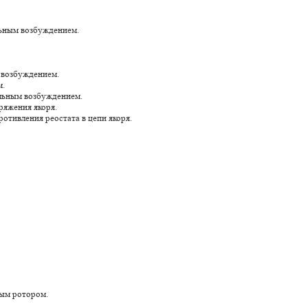
ельным возбуждением.
м возбуждением.
м.
тельным возбуждением.
ряжения якоря.
отивления реостата в цепи якоря.
утым ротором.