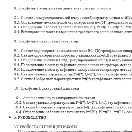
8. Трехфазный асинхронный двигатель с фазным ротором.
8.1. Снятие электромеханической (скоростной) характеристики n=f(I)
8.2. Определение механической характеристики n=f(M) трехфазного а
8.3. Определение рабочих характеристик I=f(P2), P1=f(P2), s=f(P2), ?=
8.4. Регулирование частоты вращения трехфазного асинхронного двиг
9. Трехфазный синхронный генератор.
9.1. Снятие характеристики холостого хода E0=f(If) трехфазного синх
9.2. Снятие характеристики короткого замыкания IК=f(If) трехфазного
9.3. Определение внешней U=f(I), регулировочной If= f(I) и нагрузочн
9.4. Подключение к сети трехфазного синхронного генератора метод
9.5. Подключение к сети трехфазного синхронного генератора метод
9.6. Снятие угловых характеристик P=f(?), Q=f(?), U=f(?) трехфазного
9.7. Снятие U-образной характеристики I=f(If) трехфазного синхронно
10. Трехфазный синхронный двигатель.
10.1. Асинхронный пуск синхронного двигателя.
10.2. Снятие угловых характеристик P=f(?), Q=f(?), U=f(?) трехфазного
10.3. Снятие U-образной характеристики I=f(If) трехфазного синхронн
10.4. Определение рабочих характеристик I=f(P2), P1=f(P2, ?=f(P2), co
5. РУКОВОДСТВО
УСТРОЙСТВО И ПРИНЦИП РАБОТЫ
1. Модульная конструкция комплекта обеспечивает возможность сбор