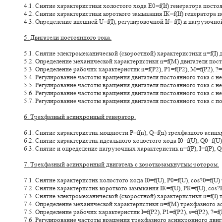
4.1. Снятие характеристики холостого хода E0=f(If) генератора пост
4.2. Снятие характеристики короткого замыкания IК=f(If) генератора
4.3. Определение внешней U=f(I), регулировочной If= f(I) и нагрузоч
5. Двигатели постоянного тока.
5.1. Снятие электромеханической (скоростной) характеристики n=f(I)
5.2. Определение механической характеристики n=f(M) двигателя пос
5.3. Определение рабочих характеристик n=f(P2), P1=f(P2), М=f(P2), 
5.4. Регулирование частоты вращения двигателя постоянного тока с 
5.5. Регулирование частоты вращения двигателя постоянного тока с 
5.6. Регулирование частоты вращения двигателя постоянного тока с 
5.7. Регулирование частоты вращения двигателя постоянного тока с
6. Трехфазный асинхронный генератор.
6.1. Снятие характеристик мощности Р=f(n), Q=f(n) трехфазного асин
6.2. Снятие характеристик идеального холостого хода I0=f(U), Q0=f(U
6.3. Снятие и определение нагрузочных характеристик n=f(Р), I=f(Р), Q
7. Трехфазный асинхронный двигатель с короткозамкнутым ротором.
7.1. Снятие характеристик холостого хода I0=f(U), Р0=f(U), cos?0=f(
7.2. Снятие характеристик короткого замыкания IК=f(U), РК=f(U), co
7.3. Снятие электромеханической (скоростной) характеристики n=f(I)
7.4. Определение механической характеристики n=f(M) трехфазного а
7.5. Определение рабочих характеристик I=f(P2), P1=f(P2), s=f(P2), ?
7.6. Регулирование частоты вращения трехфазного асинхронного дви