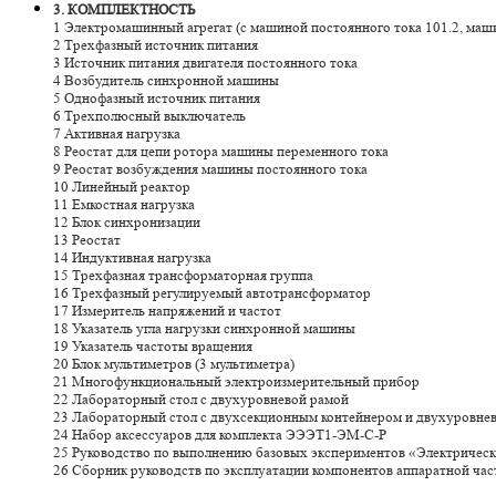
3. КОМПЛЕКТНОСТЬ
1 Электромашинный агрегат (с машиной постоянного тока 101.2, маш
2 Трехфазный источник питания
3 Источник питания двигателя постоянного тока
4 Возбудитель синхронной машины
5 Однофазный источник питания
6 Трехполюсный выключатель
7 Активная нагрузка
8 Реостат для цепи ротора машины переменного тока
9 Реостат возбуждения машины постоянного тока
10 Линейный реактор
11 Емкостная нагрузка
12 Блок синхронизации
13 Реостат
14 Индуктивная нагрузка
15 Трехфазная трансформаторная группа
16 Трехфазный регулируемый автотрансформатор
17 Измеритель напряжений и частот
18 Указатель угла нагрузки синхронной машины
19 Указатель частоты вращения
20 Блок мультиметров (3 мультиметра)
21 Многофункциональный электроизмерительный прибор
22 Лабораторный стол с двухуровневой рамой
23 Лабораторный стол с двухсекционным контейнером и двухуровне
24 Набор аксессуаров для комплекта ЭЭЭТ1-ЭМ-С-Р
25 Руководство по выполнению базовых экспериментов «Электричес
26 Сборник руководств по эксплуатации компонентов аппаратной ча