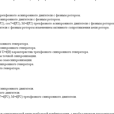
 трехфазного асинхронного двигателя с фазным ротором.
синхронного двигателя с фазным ротором.
f(P2), cos?=f(P2), M=f(P2) трехфазного асинхронного двигателя с фазным роторо
ателя с фазным ротором изменением активного сопротивления цепи ротора.
ронного генератора.
 синхронного генератора.
ой U=f(If) характеристик трехфазного синхронного генератора.
ом точной синхронизации.
ом самосинхронизации.
 синхронного генератора.
го генератора.
 синхронного двигателя.
ого двигателя.
s?=f(P2), M=f(P2) трехфазного синхронного двигателя.
ки электрической цепи требуемой конфигурации, с необходимыми параметрами 