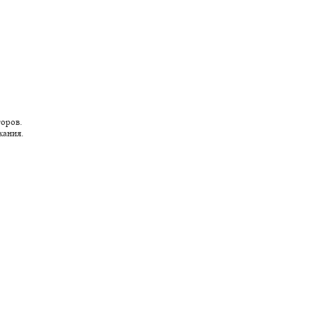
оров.
кания.