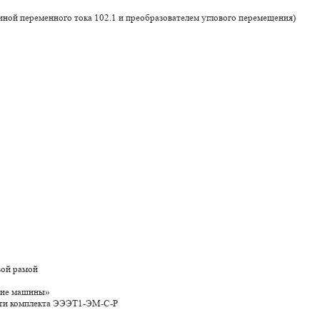
иной переменного тока 102.1 и преобразователем углового перемещения)
вой рамой
кие машины»
сти комплекта ЭЭЭТ1-ЭМ-С-Р