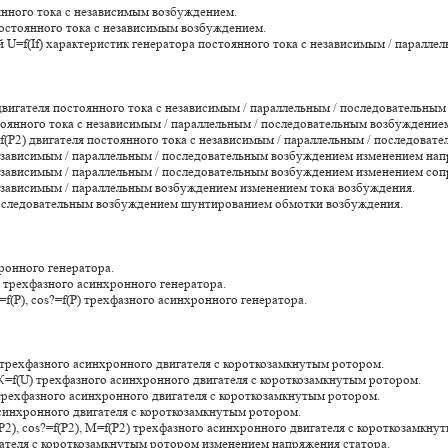
оянного тока с независимым возбуждением.
 постоянного тока с независимым возбуждением.
ной U=f(If) характеристик генератора постоянного тока с независимым / паралл
 двигателя постоянного тока с независимым / параллельным / последовательны
тоянного тока с независимым / параллельным / последовательным возбуждение
?=f(P2) двигателя постоянного тока с независимым / параллельным / последова
независимым / параллельным / последовательным возбуждением изменением нап
независимым / параллельным / последовательным возбуждением изменением сопр
независимым / параллельным возбуждением изменением тока возбуждения.
 последовательным возбуждением шунтированием обмотки возбуждения.
хронного генератора.
) трехфазного асинхронного генератора.
=f(Р), cos?=f(P) трехфазного асинхронного генератора.
U) трехфазного асинхронного двигателя с короткозамкнутым ротором.
s?К=f(U) трехфазного асинхронного двигателя с короткозамкнутым ротором.
 трехфазного асинхронного двигателя с короткозамкнутым ротором.
синхронного двигателя с короткозамкнутым ротором.
=f(P2), cos?=f(P2), M=f(P2) трехфазного асинхронного двигателя с короткозамкн
гателя с короткозамкнутым ротором изменением напряжения статора.