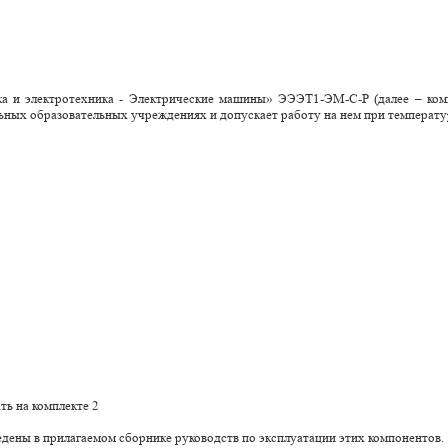
а и электротехника - Электрические машины» ЭЭЭТ1-ЭМ-С-Р (далее – комп
ных образовательных учреждениях и допускает работу на нем при температур
ть на комплекте 2
дены в прилагаемом сборнике руководств по эксплуатации этих компонентов.