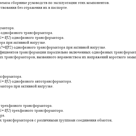
аемом сборнике руководств по эксплуатации этих компонентов.
ствования без отражения их в паспорте.
рматора.
U) однофазного трансформатора.
?К= f(U) однофазного трансформатора.
ра при активной нагрузке.
cos?=f(P2) однофазного трансформатора при активной нагрузке.
оэффициентов трансформации параллельно включенных однофазных трансформат
ых трансформаторов, вызванного неравенством их напряжений короткого замы
нсформатора.
?К= f(U) однофазного автотрансформатора.
рматора при активной нагрузке.
U) трехфазного трансформатора.
?К= f(U) трехфазного трансформатора.
ра.
х трансформаторов с различными группами соединения обмоток.