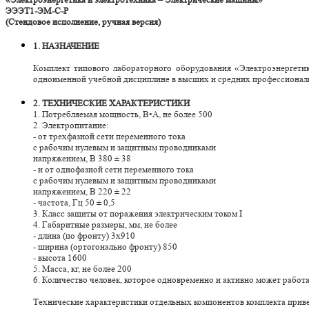
ЭЭЭТ1-ЭМ-С-Р
(Стендовое исполнение, ручная версия)
1. НАЗНАЧЕНИЕ
Комплект типового лабораторного оборудования «Электроэнергетик
одноименной учебной дисциплине в высших и средних профессиональ
2. ТЕХНИЧЕСКИЕ ХАРАКТЕРИСТИКИ
1. Потребляемая мощность, В•А, не более 500
2. Электропитание:
- от трехфазной сети переменного тока
с рабочим нулевым и защитным проводниками
напряжением, В 380 ± 38
- и от однофазной сети переменного тока
с рабочим нулевым и защитным проводниками
напряжением, В 220 ± 22
- частота, Гц 50 ± 0,5
3. Класс защиты от поражения электрическим током I
4. Габаритные размеры, мм, не более
- длина (по фронту) 3x910
- ширина (ортогонально фронту) 850
- высота 1600
5. Масса, кг, не более 200
6. Количество человек, которое одновременно и активно может работа
Технические характеристики отдельных компонентов комплекта приве