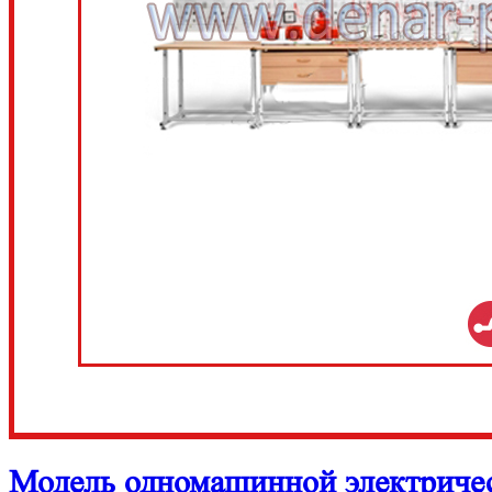
Модель одномашинной электричес