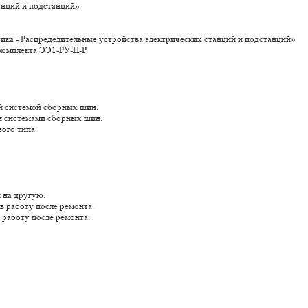
анций и подстанций»
ка - Распределительные устройства электрических станций и подстанций»
 комплекта ЭЭ1-РУ-Н-Р
ой системой сборных шин.
мя системами сборных шин.
ого типа.
 на другую.
в работу после ремонта.
 работу после ремонта.