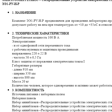
ЭЭ1-РУ-Н-Р
1. НАЗНАЧЕНИЕ
Комплект ЭЭ1-РУ-Н-Р предназначен для проведения лабораторно-пр
допускает работу на нем при температурах от +10 до +35оС и относи
2. ТЕХНИЧЕСКИЕ ХАРАКТЕРИСТИКИ
Потребляемая мощность 100 В·А
Электропитание:
- и от однофазной сети переменного тока
с рабочим нулевым и защитным проводниками
напряжением 220 ± 22 В
- частота 50 ± 0,5 Гц
Класс защиты от поражения электрическим током I
Габаритные размеры
- длина 910 мм
- ширина 350 мм
- высота 800 мм
Масса 20 кг
Количество человек, которое одновременно и активно может работать
3. КОМПЛЕКТНОСТЬ
Источник питания с наборным полем
Наборная панель
Набор миниблоков «Распределительные устройства электрических ст
Набор миниблоков «Распределительные устройства электрических ст
Набор миниблоков «Распределительные устройства электрических ст