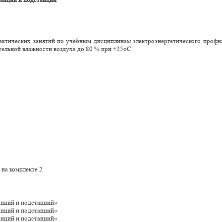
актических занятий по учебным дисциплинам электроэнергетического проф
тельной влажности воздуха до 80 % при +25оС.
 на комплекте 2
анций и подстанций»
анций и подстанций»
анций и подстанций»