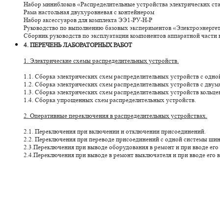
Набор миниблоков «Распределительные устройства электрических ст
Рама настольная двухуровневая с контейнером
Набор аксессуаров для комплекта ЭЭ1-РУ-Н-Р
Руководство по выполнению базовых экспериментов «Электроэнергети
Сборник руководств по эксплуатации компонентов аппаратной части
4. ПЕРЕЧЕНЬ ЛАБОРАТОРНЫХ РАБОТ
1. Электрические схемы распределительных устройств.
1.1. Сборка электрических схем распределительных устройств с одн
1.2. Сборка электрических схем распределительных устройств с дву
1.3. Сборка электрических схем распределительных устройств кольцев
1.4. Сборка упрощенных схем распределительных устройств.
2. Оперативные переключения в распределительных устройствах.
2.1. Переключения при включении и отключении присоединений.
2.2. Переключения при переводе присоединений с одной системы шин
2.3.Переключения при выводе оборудования в ремонт и при вводе его 
2.4.Переключения при выводе в ремонт выключателя и при вводе его в