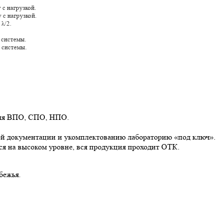
с нагрузкой.
с нагрузкой.
λ/2.
 системы.
 системы.
 для ВПО, СПО, НПО.
мой документации и укомплектованию лабораторию «под ключ».
ся на высоком уровне, вся продукция проходит ОТК.
бежья.