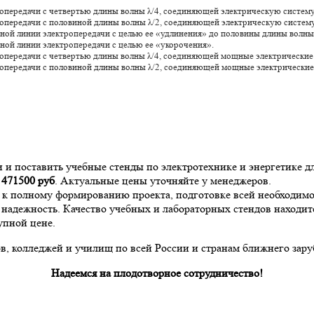
передачи с четвертью длины волны λ/4, соединяющей электрическую систему 
передачи с половиной длины волны λ/2, соединяющей электрическую систему 
ной линии электропередачи с целью ее «удлинения» до половины длины волны 
ной линии электропередачи с целью ее «укорочения».
опередачи с четвертью длины волны λ/4, соединяющей мощные электрические
опередачи с половиной длины волны λ/2, соединяющей мощные электрические
и и поставить учебные стенды по электротехнике и энергетике
а
471500
руб
. Актуальные цены уточняйте у менеджеров.
и к полному формированию проекта, подготовке всей необходи
надежность. Качество учебных и лабораторных стендов находит
упной цене.
, колледжей и училищ по всей России и странам ближнего зару
Надеемся на плодотворное сотрудничество!