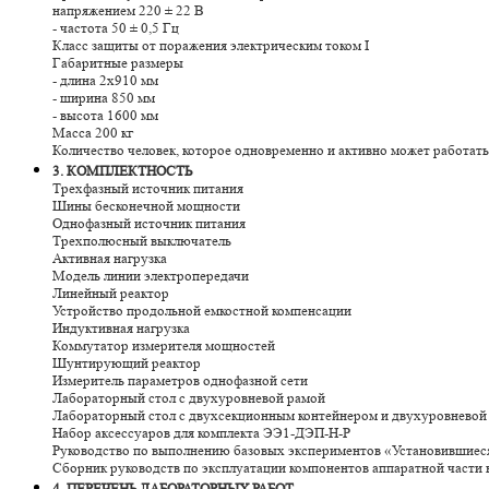
напряжением 220 ± 22 В
- частота 50 ± 0,5 Гц
Класс защиты от поражения электрическим током I
Габаритные размеры
- длина 2x910 мм
- ширина 850 мм
- высота 1600 мм
Масса 200 кг
Количество человек, которое одновременно и активно может работать
3. КОМПЛЕКТНОСТЬ
Трехфазный источник питания
Шины бесконечной мощности
Однофазный источник питания
Трехполюсный выключатель
Активная нагрузка
Модель линии электропередачи
Линейный реактор
Устройство продольной емкостной компенсации
Индуктивная нагрузка
Коммутатор измерителя мощностей
Шунтирующий реактор
Измеритель параметров однофазной сети
Лабораторный стол с двухуровневой рамой
Лабораторный стол с двухсекционным контейнером и двухуровневой
Набор аксессуаров для комплекта ЭЭ1-ДЭП-Н-Р
Руководство по выполнению базовых экспериментов «Установившиес
Сборник руководств по эксплуатации компонентов аппаратной части
4. ПЕРЕЧЕНЬ ЛАБОРАТОРНЫХ РАБОТ