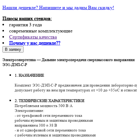
Нашли дешевле? Напишите и мы дадим Вам скидку!
Плюсы наших стендов:
гарантия 3 года
современные комплектующие
Сертификаты качества
Почему у нас дешевле??
Электроэнергетика — Дальние электропередачи сверхвысокого напряжения
ЭЭ1-ДЭП-С-Р
1. НАЗНАЧЕНИЕ
Комплект ЭЭ1-ДЭП-С-Р предназначен для проведения лабораторно-п
допускает работу на нем при температурах от +10 до +35оС и относи
2. ТЕХНИЧЕСКИЕ ХАРАКТЕРИСТИКИ
Потребляемая мощность 500 В·А
Электропитание:
- от трехфазной сети переменного тока
рабочим нулевым и защитным проводниками
напряжением 380 ± 38 В
- и от однофазной сети переменного тока
с рабочим нулевым и защитным проводниками