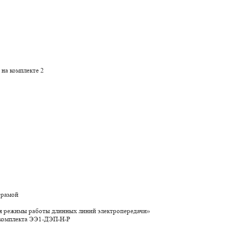
 на комплекте 2
 рамой
я режимы работы длинных линий электропередачи»
 комплекта ЭЭ1-ДЭП-Н-Р